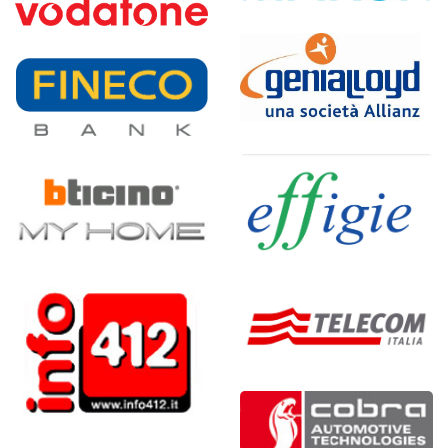
Conservazione Sostitutiva
della fatturazione di Marsh
Nuovo Portale Unico
SpA e Marsh Risk
"Vodafone per te"
Consulting
Portale assicurativo
Progetto Fineco Bank
Genialloyd rete
intermediari
Portale My Home Web di
BTicino
Portale di Effigie, agenzia
fotogiornalistica
VCTO - Value Creation
Through Operation