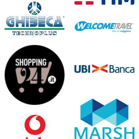
l’Italia
Sito mobile di TIM -
Telecom Portale Unico
Portale TOTALGEST
Portale Welcome Travel
Portali del gruppo UBI
Banca
Shopping24