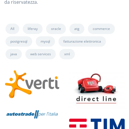
da riservatezza.
All
liferay
oracle
atg
commerce
postgresql
mysql
fatturazione elettronica
java
web services
xml
Progetto di Rebranding
Portale di Preventivazione
Portale di Preventivazione
Responsive B2C e B2B2C
Responsive B2C e B2B2C
Intranext - Autostrade per