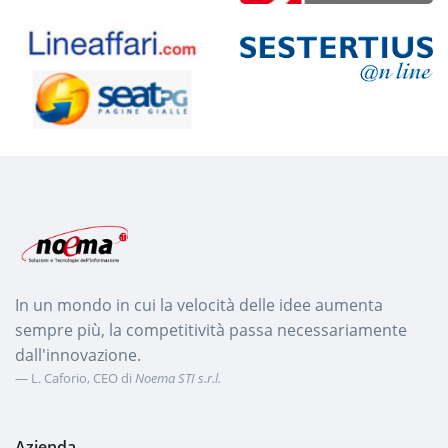
Portale “info412” di
Telecom Italia
NEXO Web Services for
Service Providers
Sestertius @n line
Portale “Lineaffari” per
conto di Seat Pagine Gialle
In un mondo in cui la velocità delle idee aumenta
sempre più, la competitività passa necessariamente
dall'innovazione.
L. Caforio, CEO di
Noema STI s.r.l.
Azienda