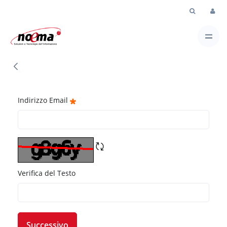
Skip to Main Content
Password Dimenticata
Indirizzo Email
Verifica del Testo
Successivo